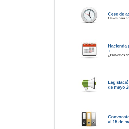
Cese de a
Claves para co
Hacienda p
+
¿Problemas de
Legislació
de mayo 2
Convocato
al 15 de m